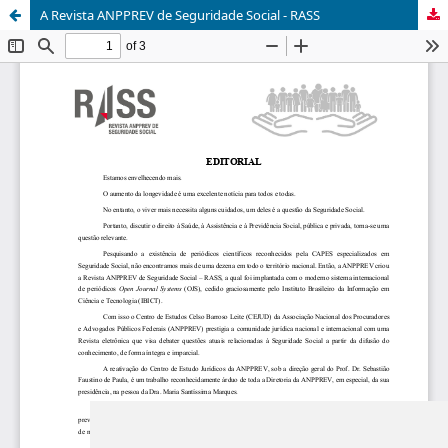
A Revista ANPPREV de Seguridade Social - RASS
Update cookies preferences