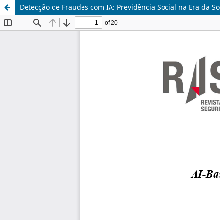
Detecção de Fraudes com IA: Previdência Social na Era da So
Update cookies preferences