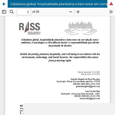
Cidadania global, hospitalidade planetária e bem-estar em correlação com o ambiente, a tecnologia e a Previdência Social: a responsabilidade que advém da proteção de direitos
Update cookies preferences