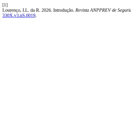
[1]
Lourenço, I.L. da R. 2026. Introdução.
Revista ANPPREV de Segurid
330X.v3.nS.0019
.