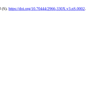
3
(S).
https://doi.org/10.70444/2966-330X.v3.nS.0002
.