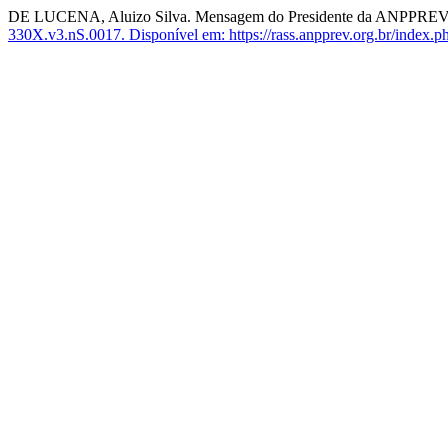
DE LUCENA, Aluizo Silva. Mensagem do Presidente da ANPPREV -
330X.v3.nS.0017.
Disponível em: https://rass.anpprev.org.br/index.