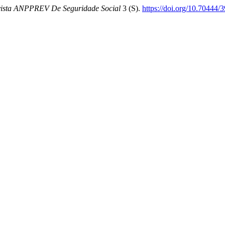
ista ANPPREV De Seguridade Social
3 (S).
https://doi.org/10.70444