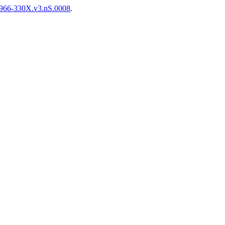
/3966-330X.v3.nS.0008
.