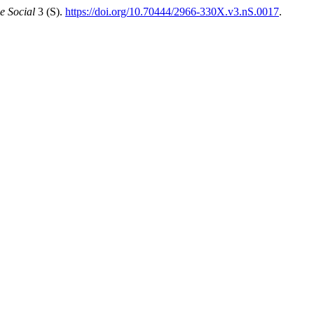
 Social
3 (S).
https://doi.org/10.70444/2966-330X.v3.nS.0017
.