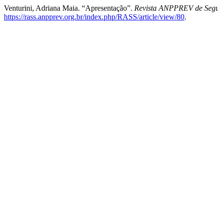
Venturini, Adriana Maia. “Apresentação”.
Revista ANPPREV de Segu
https://rass.anpprev.org.br/index.php/RASS/article/view/80
.