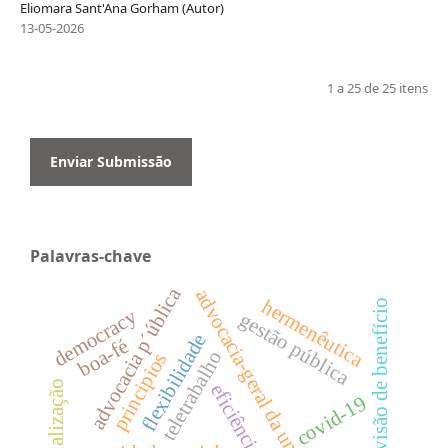
Eliomara Sant'Ana Gorham (Autor)
13-05-2026
1 a 25 de 25 itens
Enviar Submissão
Palavras-chave
advocacia p´ública
advocacia-geral da união
hermenêutica
revisão de benefício
democracy
gestão pública
flexibilidade
boa-fé
teletrabalho
principios
judicialização
eficiência
covid-19