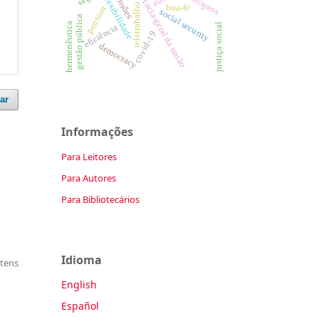
advocacia-geral da união
principios
pensões
flexibilidade
teletrabalho
boa-fé
pension
social security
gestão pública
hermenêutica
justiça social
eficiência
covid-19
democracy
ar
Informações
Para Leitores
Para Autores
Para Bibliotecários
Idioma
itens
English
Español