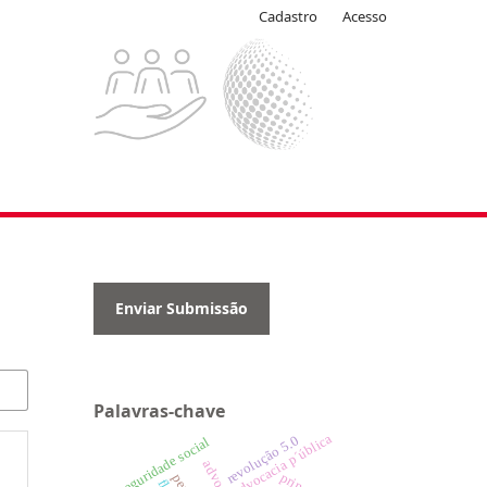
Cadastro
Acesso
Enviar Submissão
Palavras-chave
advocacia p´ública
revolução 5.0
seguridade social