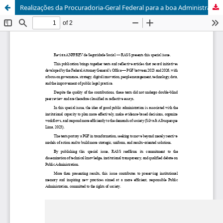
Realizações da Procuradoria-Geral Federal para a boa Administração Pública
Update cookies preferences