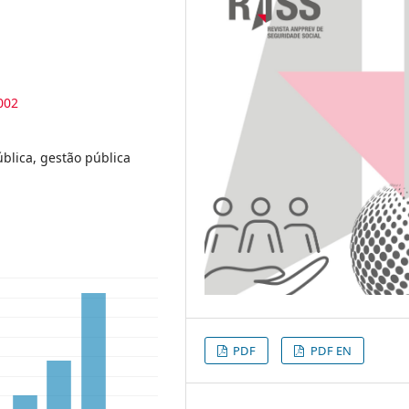
002
ública, gestão pública
PDF
PDF EN