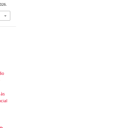
026.
ção
e
 às
cial