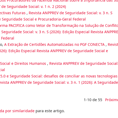
dos Procuradores da Fazenda Nacional sobre a Importância das So
de Seguridade Social: v. 1 n. 2 (2024)
ectivas Futuras
,
Revista ANPPREV de Seguridade Social: v. 3 n. S
e Seguridade Social e Procuradoria-Geral Federal
orma PACIFICA como Vetor de Transformação na Solução de Conflit
Seguridade Social: v. 3 n. S (2026): Edição Especial Revista ANPPR
 Federal
no,
A Extração de Certidões Automatizadas no PGF CONECTA
,
Revis
2026): Edição Especial Revista ANPPREV de Seguridade Social e
 Social e Direitos Humanos
,
Revista ANPPREV de Seguridade Social:
ial
5.0 e Seguridade Social: desafios de conciliar as novas tecnologias
evista ANPPREV de Seguridade Social: v. 3 n. 1 (2026): A Seguridade
1-10 de 55
Próxim
da por similaridade
para este artigo.