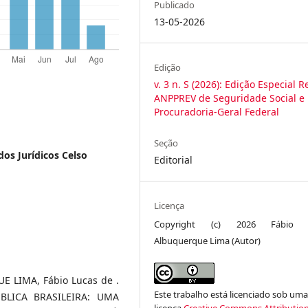
Publicado
13-05-2026
Edição
v. 3 n. S (2026): Edição Especial R
ANPPREV de Seguridade Social e
Procuradoria-Geral Federal
Seção
os Jurídicos Celso
Editorial
Licença
Copyright (c) 2026 Fábio 
Albuquerque Lima (Autor)
E LIMA, Fábio Lucas de .
Este trabalho está licenciado sob um
BLICA BRASILEIRA: UMA
licença
Creative Commons Attribution