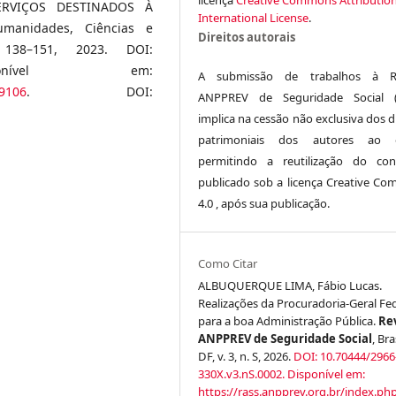
ERVIÇOS DESTINADOS À
International License
.
umanidades, Ciências e
Direitos autorais
138–151, 2023. DOI:
Disponível em:
A submissão de trabalhos à Re
/9106
. DOI:
ANPPREV de Seguridade Social (
implica na cessão não exclusiva dos d
patrimoniais dos autores ao ed
permitindo a reutilização do co
publicado sob a licença Creative C
4.0 , após sua publicação.
Como Citar
ALBUQUERQUE LIMA, Fábio Lucas.
Realizações da Procuradoria-Geral Fe
para a boa Administração Pública.
Re
ANPPREV de Seguridade Social
, Bra
DF, v. 3, n. S, 2026.
DOI: 10.70444/2966
330X.v3.nS.0002.
Disponível em:
https://rass.anpprev.org.br/index.ph