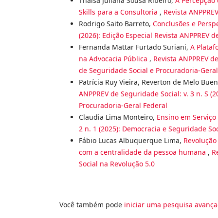
Thaísa Juliana Sousa Ribeiro,
A Percepção 
Skills para a Consultoria
,
Revista ANPPREV 
Rodrigo Saito Barreto,
Conclusões e Persp
(2026): Edição Especial Revista ANPPREV d
Fernanda Mattar Furtado Suriani,
A Plataf
na Advocacia Pública
,
Revista ANPPREV de 
de Seguridade Social e Procuradoria-Geral
Patrícia Ruy Vieira, Reverton de Melo Bue
ANPPREV de Seguridade Social: v. 3 n. S (
Procuradoria-Geral Federal
Claudia Lima Monteiro,
Ensino em Serviço
2 n. 1 (2025): Democracia e Seguridade Soc
Fábio Lucas Albuquerque Lima,
Revolução 
com a centralidade da pessoa humana
,
R
Social na Revolução 5.0
Você também pode
iniciar uma pesquisa avança