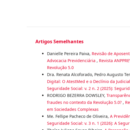
Artigos Semelhantes
Danielle Pereira Paiva,
Revisão de Aposenta
Advocacia Previdenciária
,
Revista ANPPREV
Revolução 5.0
Dra. Renata Alcoforado, Pedro Augusto Te
Digital: O AtestMed e o Declínio da Judici
Seguridade Social: v. 2 n. 2 (2025): Segu
RODRIGO BEZERRA DOWSLEY,
Transparênc
fraudes no contexto da Revolução 5.0?
,
Re
em Sociedades Complexas
Me. Fellipe Pacheco de Oliveira,
A Previdê
Seguridade Social: v. 3 n. 1 (2026): A Segu