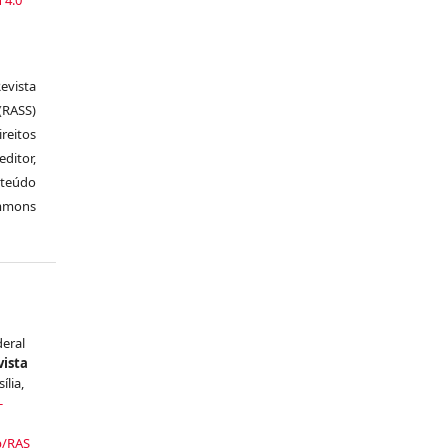
vista
RASS)
ireitos
itor,
nteúdo
ommons
deral
vista
sília,
-
p/RAS