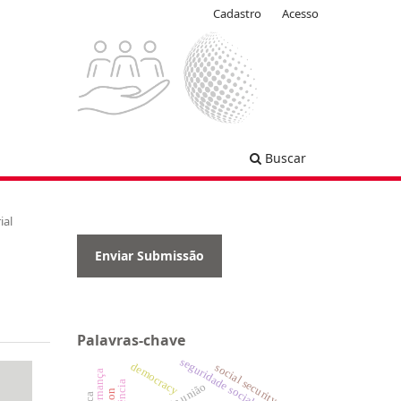
Cadastro
Acesso
Buscar
ial
Enviar Submissão
Palavras-chave
seguridade social
democracy
social security
governança