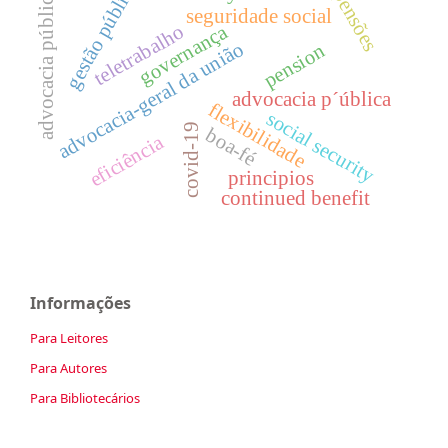
gestão pública
pensões
advocacia pública
seguridade social
teletrabalho
governança
advocacia-geral da união
pension
advocacia p´ública
flexibilidade
social security
covid-19
boa-fé
eficiência
principios
continued benefit
Informações
Para Leitores
Para Autores
Para Bibliotecários