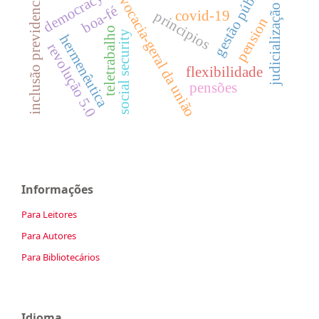
inclusão previdenciária
gestão pública
advocacia-geral da união
democracy
judicialização
boa-fé
covid-19
principios
pension
teletrabalho
social security
hermenêutica
revolução 5.0
flexibilidade
pensões
Informações
Para Leitores
Para Autores
Para Bibliotecários
Idioma