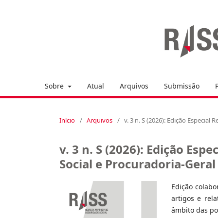
Sobre
Atual
Arquivos
Submissão
Início
/
Arquivos
/
v. 3 n. S (2026): Edição Especia
v. 3 n. S (2026): Edição Es
Social e Procuradoria-Geral
Edição colabo
artigos e rel
âmbito das po