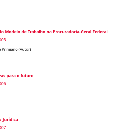
do Modelo de Trabalho na Procuradoria-Geral Federal
005
a Primiano (Autor)
vas para o futuro
006
 Jurídica
007