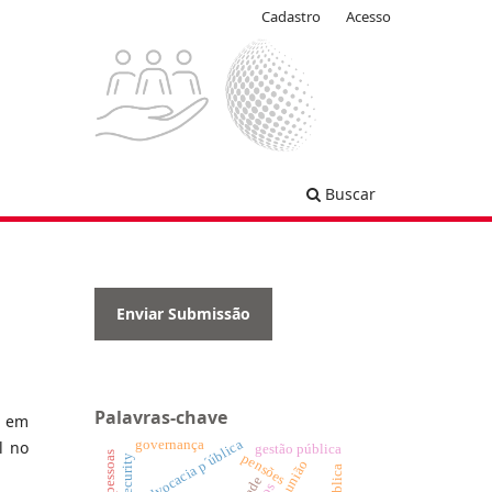
Cadastro
Acesso
Buscar
Enviar Submissão
Palavras-chave
a em
advocacia p´ública
governança
l no
gestão pública
pensões