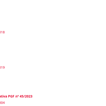
018
019
tiva PGF nº 45/2023
004