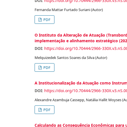
DOI:
https://doi.org/10.70444/2966-330X.v3.nS.0
Fernanda Mattar Furtado Suriani (Autor)
PDF
O Instituto da Alteração de Atuação (Transbor
implementação e alinhamento estratégico (202
DOI:
https://doi.org/10.70444/2966-330X.v3.nS.0
Melquizedek Santos Soares da Silva (Autor)
PDF
A Institucionalização da Atuação como Instru
DOI:
https://doi.org/10.70444/2966-330X.v3.nS.0
Alexandre Azambuja Cassepp, Natália Hallit Moyses (A
PDF
Calculando as Consequência Econômicas para u