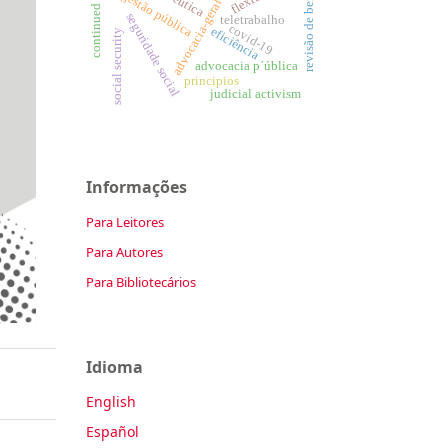
advocacia-geral da união
continued benefit
revisão de benefício
gestão pública
seguridade social
teletrabalho
covid-19
eficiência
social security
advocacia p´ública
principios
judicial activism
Informações
Para Leitores
Para Autores
Para Bibliotecários
Idioma
English
Español