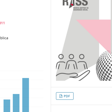
011
blica
PDF