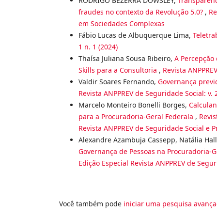
RODRIGO BEZERRA DOWSLEY,
Transparênc
fraudes no contexto da Revolução 5.0?
,
Re
em Sociedades Complexas
Fábio Lucas de Albuquerque Lima,
Teletra
1 n. 1 (2024)
Thaísa Juliana Sousa Ribeiro,
A Percepção 
Skills para a Consultoria
,
Revista ANPPREV 
Valdir Soares Fernando,
Governança previd
Revista ANPPREV de Seguridade Social: v. 
Marcelo Monteiro Bonelli Borges,
Calcula
para a Procuradoria-Geral Federala
,
Revis
Revista ANPPREV de Seguridade Social e P
Alexandre Azambuja Cassepp, Natália Hall
Governança de Pessoas na Procuradoria-G
Edição Especial Revista ANPPREV de Seguri
Você também pode
iniciar uma pesquisa avança