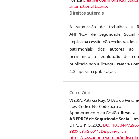
International License
.
Direitos autorais
A submissão de trabalhos à Re
ANPPREV de Seguridade Social (
implica na cessão não exclusiva dos d
patrimoniais dos autores ao ed
permitindo a reutilização do co
publicado sob a licença Creative C
4.0 , após sua publicação.
Como Citar
VIEIRA, Patrícia Ruy. O Uso de Ferram
Low-Code e No-Code para o
Aprimoramento da Gestão.
Revista
ANPPREV de Seguridade Social
, Bra
DF, v. 3, n. S, 2026.
DOI: 10.70444/2966
330X.v3.nS.0011.
Disponível em:
https://rass.anpprev.org.br/index.ph