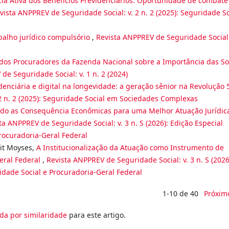
ia Ativa dos Benefícios Previdenciários: Oportunidade de combate
vista ANPPREV de Seguridade Social: v. 2 n. 2 (2025): Seguridade So
balho jurídico compulsório
,
Revista ANPPREV de Seguridade Social:
dos Procuradores da Fazenda Nacional sobre a Importância das So
de Seguridade Social: v. 1 n. 2 (2024)
enciária e digital na longevidade: a geração sênior na Revolução 
2 n. 2 (2025): Seguridade Social em Sociedades Complexas
ndo as Consequência Econômicas para uma Melhor Atuação Jurídic
ta ANPPREV de Seguridade Social: v. 3 n. S (2026): Edição Especial
rocuradoria-Geral Federal
it Moyses,
A Institucionalização da Atuação como Instrumento de
eral Federal
,
Revista ANPPREV de Seguridade Social: v. 3 n. S (2026
dade Social e Procuradoria-Geral Federal
1-10 de 40
Próxim
da por similaridade
para este artigo.