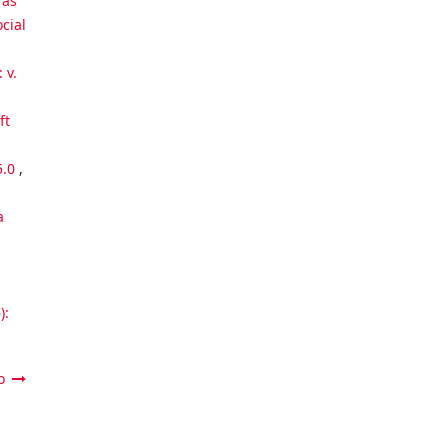
 às
cial
 v.
ft
5.0
,
a
):
o