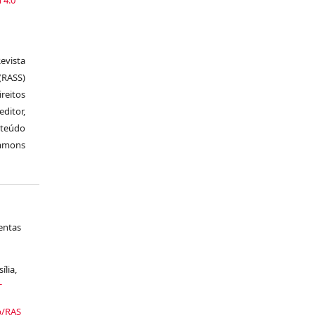
vista
RASS)
ireitos
itor,
nteúdo
ommons
entas
sília,
-
p/RAS