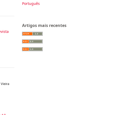
Português
Artigos mais recentes
evista
Vieira
a
 4.0