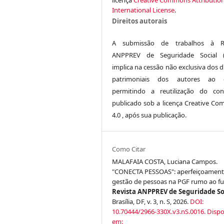
International License
.
Direitos autorais
A submissão de trabalhos à Re
ANPPREV de Seguridade Social (
implica na cessão não exclusiva dos d
patrimoniais dos autores ao ed
permitindo a reutilização do co
publicado sob a licença Creative C
4.0 , após sua publicação.
Como Citar
MALAFAIA COSTA, Luciana Campos.
"CONECTA PESSOAS": aperfeiçoament
gestão de pessoas na PGF rumo ao fu
Revista ANPPREV de Seguridade So
Brasília, DF, v. 3, n. S, 2026.
DOI:
10.70444/2966-330X.v3.nS.0016.
Dispo
em: