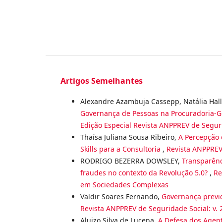
Artigos Semelhantes
Alexandre Azambuja Cassepp, Natália Hall
Governança de Pessoas na Procuradoria-G
Edição Especial Revista ANPPREV de Seguri
Thaísa Juliana Sousa Ribeiro,
A Percepção 
Skills para a Consultoria
,
Revista ANPPREV 
RODRIGO BEZERRA DOWSLEY,
Transparênc
fraudes no contexto da Revolução 5.0?
,
Re
em Sociedades Complexas
Valdir Soares Fernando,
Governança previd
Revista ANPPREV de Seguridade Social: v. 
Aluizo Silva de Lucena,
A Defesa dos Agent