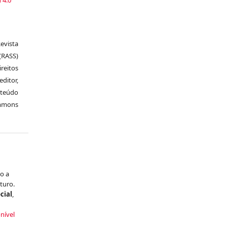
vista
RASS)
ireitos
itor,
nteúdo
ommons
o a
turo.
cial
,
nível