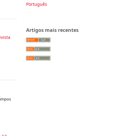
Português
Artigos mais recentes
evista
ampos
a
 4.0