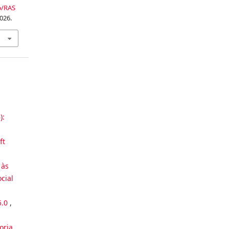
p/RAS
026.
):
ft
 às
cial
5.0
,
oria