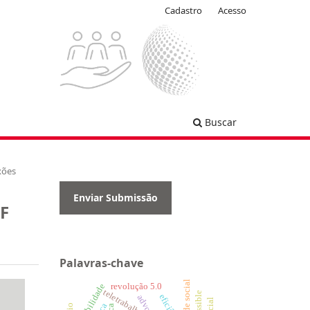
Cadastro
Acesso
Buscar
xões
Enviar Submissão
GF
Palavras-chave
revolução 5.0
flexibilidade
teletrabalho