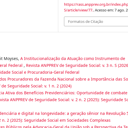
https://rass.anpprev.org.br/index.ph
S/article/view/77.
. Acesso em: 7 ago. 2
Formatos de Citação
it Moyses,
A Institucionalização da Atuação como Instrumento de
eral Federal
,
Revista ANPPREV de Seguridade Social: v. 3 n. S (2026
dade Social e Procuradoria-Geral Federal
dos Procuradores da Fazenda Nacional sobre a Importância das So
de Seguridade Social: v. 1 n. 2 (2024)
ia Ativa dos Benefícios Previdenciários: Oportunidade de combate
vista ANPPREV de Seguridade Social: v. 2 n. 2 (2025): Seguridade So
enciária e digital na longevidade: a geração sênior na Revolução 
2 n. 2 (2025): Seguridade Social em Sociedades Complexas
es Públicos pela Advocacia-Geral da União sob a Perspectiva da Te