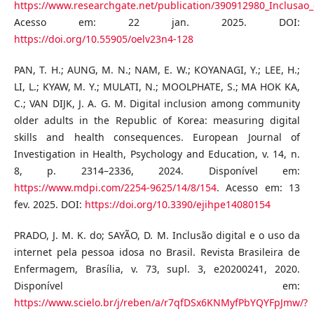
https://www.researchgate.net/publication/390912980_Inclusao_
Acesso em: 22 jan. 2025. DOI:
https://doi.org/10.55905/oelv23n4-128
PAN, T. H.; AUNG, M. N.; NAM, E. W.; KOYANAGI, Y.; LEE, H.;
LI, L.; KYAW, M. Y.; MULATI, N.; MOOLPHATE, S.; MA HOK KA,
C.; VAN DIJK, J. A. G. M. Digital inclusion among community
older adults in the Republic of Korea: measuring digital
skills and health consequences. European Journal of
Investigation in Health, Psychology and Education, v. 14, n.
8, p. 2314–2336, 2024. Disponível em:
https://www.mdpi.com/2254-9625/14/8/154
. Acesso em: 13
fev. 2025. DOI:
https://doi.org/10.3390/ejihpe14080154
PRADO, J. M. K. do; SAYÃO, D. M. Inclusão digital e o uso da
internet pela pessoa idosa no Brasil. Revista Brasileira de
Enfermagem, Brasília, v. 73, supl. 3, e20200241, 2020.
Disponível em:
https://www.scielo.br/j/reben/a/r7qfDSx6KNMyfPbYQYFpJmw/?