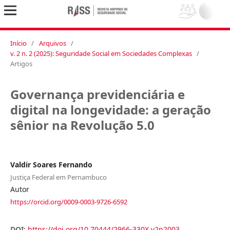
Início
/
Arquivos
/
v. 2 n. 2 (2025): Seguridade Social em Sociedades Complexas
/
Artigos
Governança previdenciária e
digital na longevidade: a geração
sênior na Revolução 5.0
Valdir Soares Fernando
Justiça Federal em Pernambuco
Autor
https://orcid.org/0009-0003-9726-6592
DOI:
https://doi.org/10.70444/2966-330X.v2n2003