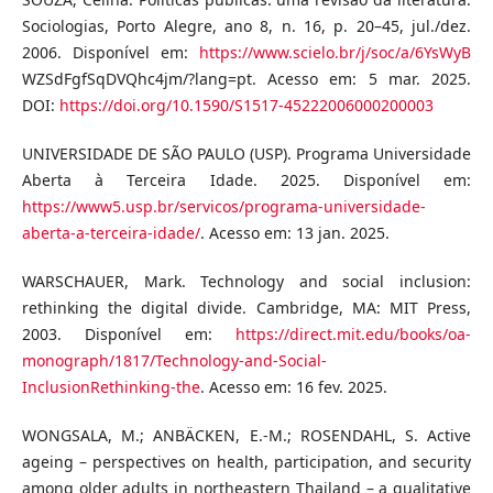
Sociologias, Porto Alegre, ano 8, n. 16, p. 20–45, jul./dez.
2006. Disponível em:
https://www.scielo.br/j/soc/a/6YsWyB
WZSdFgfSqDVQhc4jm/?lang=pt. Acesso em: 5 mar. 2025.
DOI:
https://doi.org/10.1590/S1517-45222006000200003
UNIVERSIDADE DE SÃO PAULO (USP). Programa Universidade
Aberta à Terceira Idade. 2025. Disponível em:
https://www5.usp.br/servicos/programa-universidade-
aberta-a-terceira-idade/
. Acesso em: 13 jan. 2025.
WARSCHAUER, Mark. Technology and social inclusion:
rethinking the digital divide. Cambridge, MA: MIT Press,
2003. Disponível em:
https://direct.mit.edu/books/oa-
monograph/1817/Technology-and-Social-
InclusionRethinking-the
. Acesso em: 16 fev. 2025.
WONGSALA, M.; ANBÄCKEN, E.-M.; ROSENDAHL, S. Active
ageing – perspectives on health, participation, and security
among older adults in northeastern Thailand – a qualitative