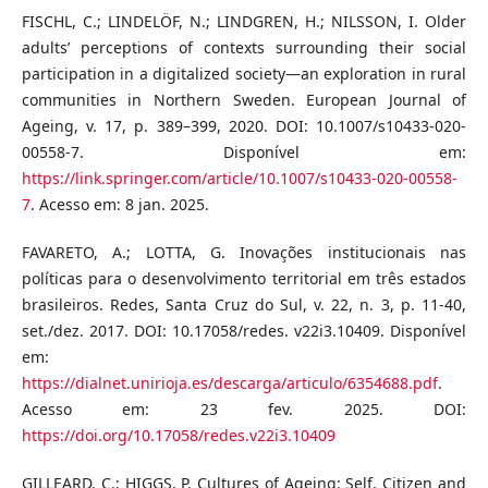
FISCHL, C.; LINDELÖF, N.; LINDGREN, H.; NILSSON, I. Older
adults’ perceptions of contexts surrounding their social
participation in a digitalized society—an exploration in rural
communities in Northern Sweden. European Journal of
Ageing, v. 17, p. 389–399, 2020. DOI: 10.1007/s10433-020-
00558-7. Disponível em:
https://link.springer.com/article/10.1007/s10433-020-00558-
7
. Acesso em: 8 jan. 2025.
FAVARETO, A.; LOTTA, G. Inovações institucionais nas
políticas para o desenvolvimento territorial em três estados
brasileiros. Redes, Santa Cruz do Sul, v. 22, n. 3, p. 11-40,
set./dez. 2017. DOI: 10.17058/redes. v22i3.10409. Disponível
em:
https://dialnet.unirioja.es/descarga/articulo/6354688.pdf
.
Acesso em: 23 fev. 2025. DOI:
https://doi.org/10.17058/redes.v22i3.10409
GILLEARD, C.; HIGGS, P. Cultures of Ageing: Self, Citizen and