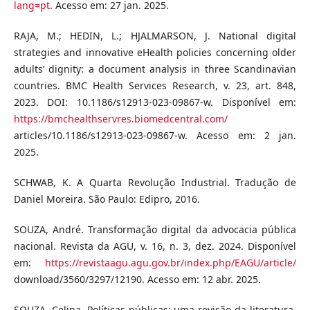
lang=pt
. Acesso em: 27 jan. 2025.
RAJA, M.; HEDIN, L.; HJALMARSON, J. National digital
strategies and innovative eHealth policies concerning older
adults’ dignity: a document analysis in three Scandinavian
countries. BMC Health Services Research, v. 23, art. 848,
2023. DOI: 10.1186/s12913-023-09867-w. Disponível em:
https://bmchealthservres.biomedcentral.com/
articles/10.1186/s12913-023-09867-w. Acesso em: 2 jan.
2025.
SCHWAB, K. A Quarta Revolução Industrial. Tradução de
Daniel Moreira. São Paulo: Edipro, 2016.
SOUZA, André. Transformação digital da advocacia pública
nacional. Revista da AGU, v. 16, n. 3, dez. 2024. Disponível
em:
https://revistaagu.agu.gov.br/index.php/EAGU/article/
download/3560/3297/12190. Acesso em: 12 abr. 2025.
SOUZA, Celina. Políticas públicas: uma revisão da literatura.