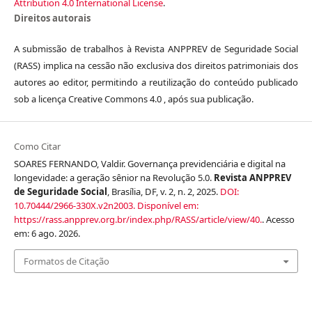
Attribution 4.0 International License
.
Direitos autorais
A submissão de trabalhos à Revista ANPPREV de Seguridade Social
(RASS) implica na cessão não exclusiva dos direitos patrimoniais dos
autores ao editor, permitindo a reutilização do conteúdo publicado
sob a licença Creative Commons 4.0 , após sua publicação.
Como Citar
SOARES FERNANDO, Valdir. Governança previdenciária e digital na
longevidade: a geração sênior na Revolução 5.0.
Revista ANPPREV
de Seguridade Social
, Brasília, DF, v. 2, n. 2, 2025.
DOI:
10.70444/2966-330X.v2n2003.
Disponível em:
https://rass.anpprev.org.br/index.php/RASS/article/view/40.
. Acesso
em: 6 ago. 2026.
Formatos de Citação