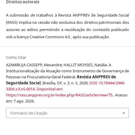
Direitos autorais
A submissão de trabalhos à Revista ANPPREV de Seguridade Social
(RASS) implica na cessão não exclusiva dos direitos patrimoniais dos
autores ao editor, permitindo a reutilização do conteúdo publicado
sob a licença Creative Commons 4.0 , após sua publicação.
Como Citar
AZAMBUJA CASSEPP, Alexandre; HALLIT MOYSES, Natália. A
Institucionalização da Atuação como Instrumento de Governança de
Pessoas na Procuradoria-Geral Federal.
Revista ANPPREV de
Seguridade Social
, Brasília, DF, v. 3, n. S, 2026.
DOI: 10.70444/2966-
330X.v3.nS.0014.
Disponível em:
https://rass.anpprev.org.br/index.php/RASS/article/view/75.
. Acesso
em: 7 ago. 2026.
Formatos de Citação