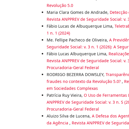
Revolução 5.0
Maria Clara Gomes de Andrade,
Detecção 
Revista ANPPREV de Seguridade Social: v. 3
Fábio Lucas de Albuquerque Lima,
Teletra
1 n. 1 (2024)
Me. Fellipe Pacheco de Oliveira,
A Previdê
Seguridade Social: v. 3 n. 1 (2026): A Segu
Fábio Lucas Albuquerque Lima,
Realizaçõe
Revista ANPPREV de Seguridade Social: v. 3
Procuradoria-Geral Federal
RODRIGO BEZERRA DOWSLEY,
Transparênc
fraudes no contexto da Revolução 5.0?
,
Re
em Sociedades Complexas
Patrícia Ruy Vieira,
O Uso de Ferramentas
ANPPREV de Seguridade Social: v. 3 n. S (
Procuradoria-Geral Federal
Aluizo Silva de Lucena,
A Defesa dos Agent
da Agência
,
Revista ANPPREV de Seguridade