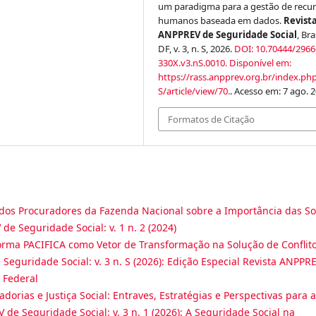
um paradigma para a gestão de recu
humanos baseada em dados.
Revist
ANPPREV de Seguridade Social
, Bra
DF, v. 3, n. S, 2026.
DOI: 10.70444/2966
330X.v3.nS.0010.
Disponível em:
https://rass.anpprev.org.br/index.ph
S/article/view/70.
. Acesso em: 7 ago. 2
Formatos de Citação
dos Procuradores da Fazenda Nacional sobre a Importância das So
de Seguridade Social: v. 1 n. 2 (2024)
orma PACIFICA como Vetor de Transformação na Solução de Conflit
Seguridade Social: v. 3 n. S (2026): Edição Especial Revista ANPPR
 Federal
dorias e Justiça Social: Entraves, Estratégias e Perspectivas para a
 de Seguridade Social: v. 3 n. 1 (2026): A Seguridade Social na