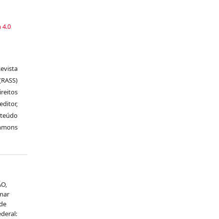
a
 4.0
vista
RASS)
ireitos
itor,
nteúdo
ommons
ÃO,
mar
 de
deral: