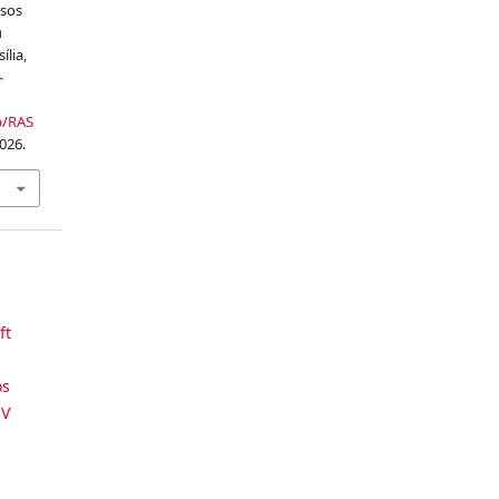
rsos
a
sília,
-
p/RAS
026.
ft
os
EV