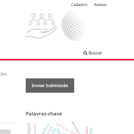
Cadastro
Acesso
Buscar
xões
Enviar Submissão
Palavras-chave
social security
democracy
pensões
boa-fé