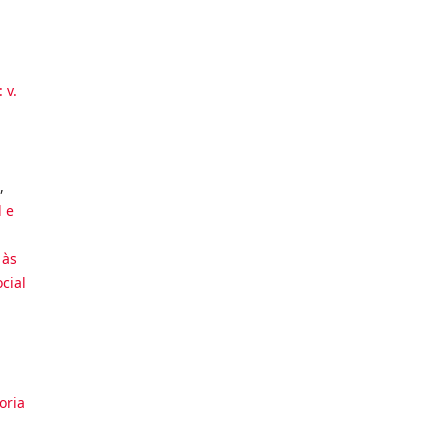
 v.
,
l e
 às
cial
oria