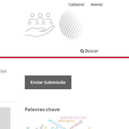
Cadastro
Acesso
Buscar
xões
Enviar Submissão
Palavras-chave
judicial activism
principios
covid-19