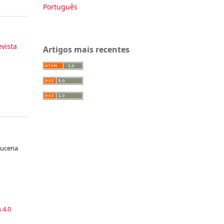
Português
evista
Artigos mais recentes
Lucena
a
 4.0