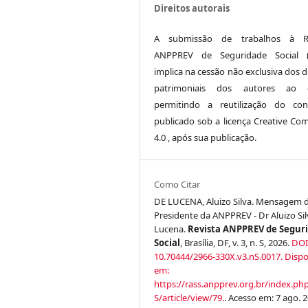
Direitos autorais
A submissão de trabalhos à Re
ANPPREV de Seguridade Social (
implica na cessão não exclusiva dos d
patrimoniais dos autores ao ed
permitindo a reutilização do co
publicado sob a licença Creative C
4.0 , após sua publicação.
Como Citar
DE LUCENA, Aluizo Silva. Mensagem 
Presidente da ANPPREV - Dr Aluizo Sil
Lucena.
Revista ANPPREV de Segur
Social
, Brasília, DF, v. 3, n. S, 2026.
DOI
10.70444/2966-330X.v3.nS.0017.
Dispo
em:
https://rass.anpprev.org.br/index.ph
S/article/view/79.
. Acesso em: 7 ago. 2