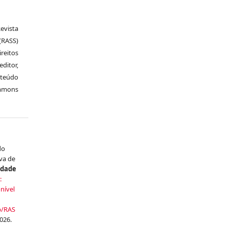
vista
RASS)
ireitos
itor,
nteúdo
ommons
do
va de
idade
:
nível
p/RAS
026.