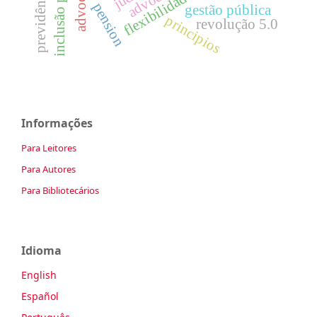
flexibilidade
pension
gestão pública
principios
revolução 5.0
Informações
Para Leitores
Para Autores
Para Bibliotecários
Idioma
English
Español