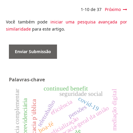
1-10 de 37
Próximo
Você também pode
iniciar uma pesquisa avançada por
similaridade
para este artigo.
Enviar Submissão
Palavras-chave
continued benefit
previdência complementar
mediação digital
seguridade social
covid-19
inclusão previdenciária
eficiência
teletrabalho
advocacia p´ública
pensões
advocacia-geral da união
judicialização
boa-fé