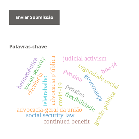
Enviar Submissão
Palavras-chave
judicial activism
social security
advocacia p´ública
hermenêutica
boa-fé
seguridade social
pension
eficiência
governança
teletrabalho
covid-19
pensões
gestão pública
flexibilidade
advocacia-geral da união
social security law
continued benefit