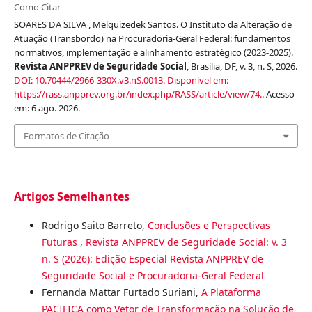
Como Citar
SOARES DA SILVA , Melquizedek Santos. O Instituto da Alteração de
Atuação (Transbordo) na Procuradoria-Geral Federal: fundamentos
normativos, implementação e alinhamento estratégico (2023-2025).
Revista ANPPREV de Seguridade Social
, Brasília, DF, v. 3, n. S, 2026.
DOI: 10.70444/2966-330X.v3.nS.0013.
Disponível em:
https://rass.anpprev.org.br/index.php/RASS/article/view/74.
. Acesso
em: 6 ago. 2026.
Formatos de Citação
Artigos Semelhantes
Rodrigo Saito Barreto,
Conclusões e Perspectivas
Futuras
,
Revista ANPPREV de Seguridade Social: v. 3
n. S (2026): Edição Especial Revista ANPPREV de
Seguridade Social e Procuradoria-Geral Federal
Fernanda Mattar Furtado Suriani,
A Plataforma
PACIFICA como Vetor de Transformação na Solução de