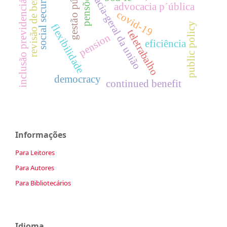
social security law
revisão de benefício
advocacia-geral da união
gestão pública
inclusão previdenciária
pensões
advocacia p´ública
covid-19
public policy
flexibilidade
teletrabalho
pension
eficiência
democracy
continued benefit
Informações
Para Leitores
Para Autores
Para Bibliotecários
Idioma