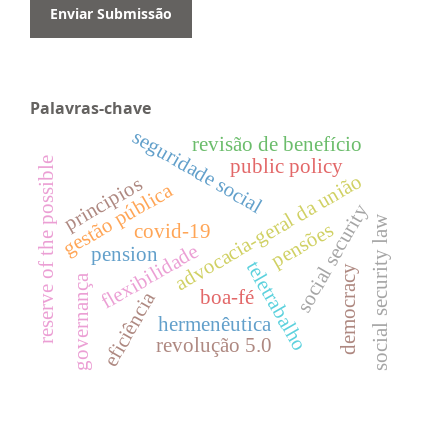
Enviar Submissão
Palavras-chave
seguridade social
revisão de benefício
reserve of the possible
public policy
advocacia-geral da união
principios
gestão pública
social security
social security law
pensões
covid-19
flexibilidade
pension
teletrabalho
democracy
governança
boa-fé
eficiência
hermenêutica
revolução 5.0