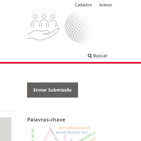
Cadastro
Acesso
Buscar
Enviar Submissão
Palavras-chave
previdência social
social security law
hermenêutica
covid-19
pension