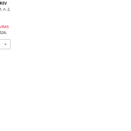
PREV
1, n. 2,
.
p/RAS
026.