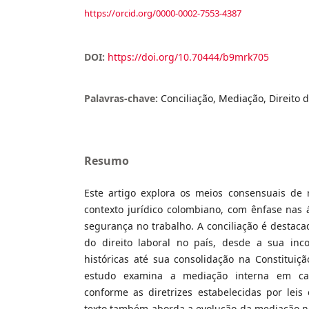
https://orcid.org/0000-0002-7553-4387
DOI:
https://doi.org/10.70444/b9mrk705
Palavras-chave:
Conciliação, Mediação, Direito 
Resumo
Este artigo explora os meios consensuais de r
contexto jurídico colombiano, com ênfase nas á
segurança no trabalho. A conciliação é destac
do direito laboral no país, desde a sua inc
históricas até sua consolidação na Constituiç
estudo examina a mediação interna em cas
conforme as diretrizes estabelecidas por leis
texto também aborda a evolução da mediação n