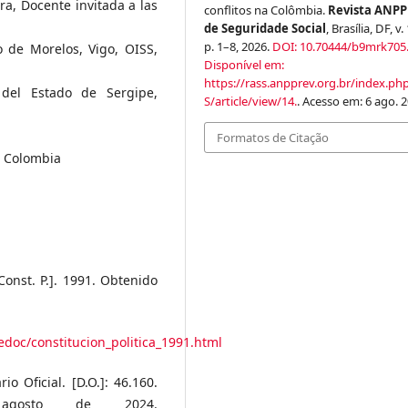
ra, Docente invitada a las
conflitos na Colômbia.
Revista ANP
de Seguridade Social
, Brasília, DF, v. 
p. 1–8, 2026.
DOI: 10.70444/b9mrk705
 de Morelos, Vigo, OISS,
Disponível em:
https://rass.anpprev.org.br/index.ph
 del Estado de Sergipe,
S/article/view/14.
. Acesso em: 6 ago. 2
Formatos de Citação
n Colombia
onst. P.]. 1991. Obtenido
doc/constitucion_politica_1991.html
 Oficial. [D.O.]: 46.160.
gosto de 2024.