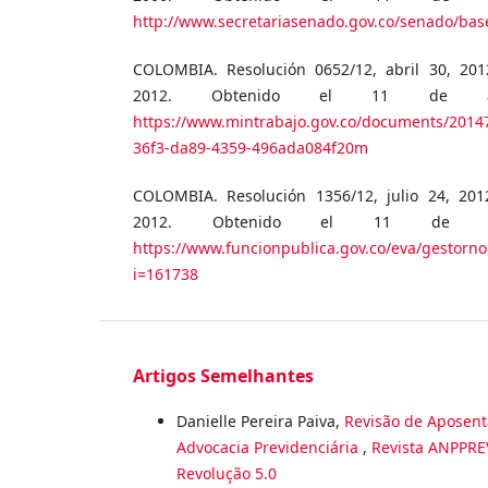
http://www.secretariasenado.gov.co/senado/bas
COLOMBIA. Resolución 0652/12, abril 30, 2012
2012. Obtenido el 11 de ag
https://www.mintrabajo.gov.co/documents/2014
36f3-da89-4359-496ada084f20m
COLOMBIA. Resolución 1356/12, julio 24, 2012
2012. Obtenido el 11 de a
https://www.funcionpublica.gov.co/eva/gestorn
i=161738
Artigos Semelhantes
Danielle Pereira Paiva,
Revisão de Aposenta
Advocacia Previdenciária
,
Revista ANPPREV
Revolução 5.0