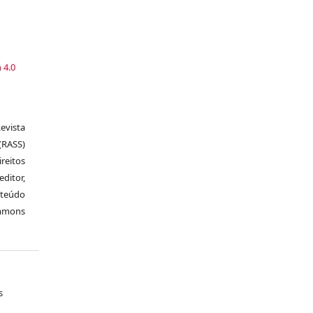
a
 4.0
vista
RASS)
ireitos
itor,
nteúdo
ommons
s