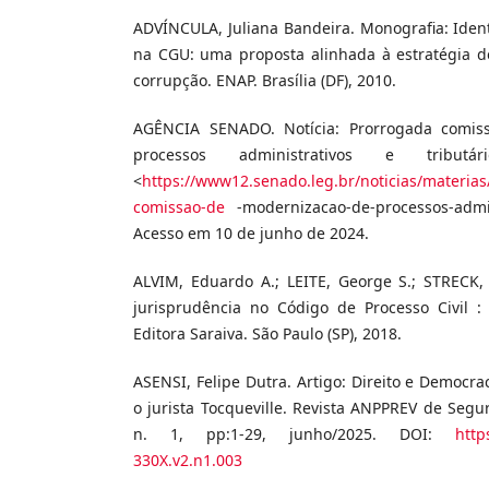
ADVÍNCULA, Juliana Bandeira. Monografia: Iden
na CGU: uma proposta alinhada à estratégia 
corrupção. ENAP. Brasília (DF), 2010.
AGÊNCIA SENADO. Notícia: Prorrogada comis
processos administrativos e tributá
<
https://www12.senado.leg.br/noticias/materia
comissao-de
-modernizacao-de-processos-admini
Acesso em 10 de junho de 2024.
ALVIM, Eduardo A.; LEITE, George S.; STRECK,
jurisprudência no Código de Processo Civil : 
Editora Saraiva. São Paulo (SP), 2018.
ASENSI, Felipe Dutra. Artigo: Direito e Democr
o jurista Tocqueville. Revista ANPPREV de Segur
n. 1, pp:1-29, junho/2025. DOI:
http
330X.v2.n1.003