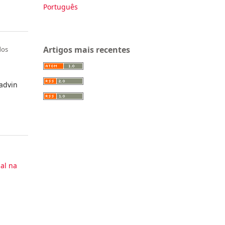
Português
Artigos mais recentes
dos
.advin
ial na