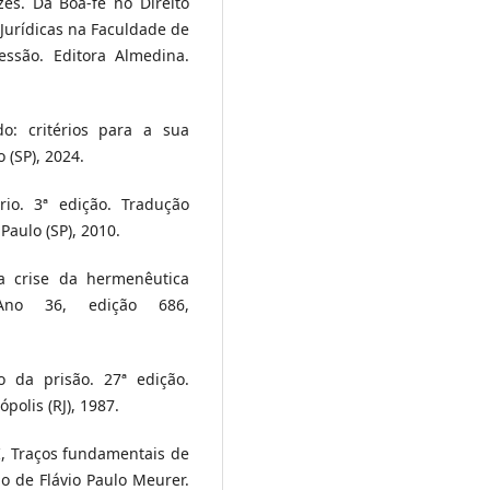
s. Da Boa-fé no Direito
Jurídicas na Faculdade de
essão. Editora Almedina.
o: critérios para a sua
o (SP), 2024.
io. 3ª edição. Tradução
Paulo (SP), 2010.
da crise da hermenêutica
. Ano 36, edição 686,
 da prisão. 27ª edição.
polis (RJ), 1987.
, Traços fundamentais de
o de Flávio Paulo Meurer.