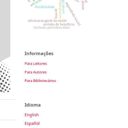
teletrabalho
covid-19
seguridade social
flexibilidade
boa-fé
advocacia-geral da união
revisão de benefício
inclusão previdenciária
Informações
Para Leitores
Para Autores
Para Bibliotecários
Idioma
English
Español