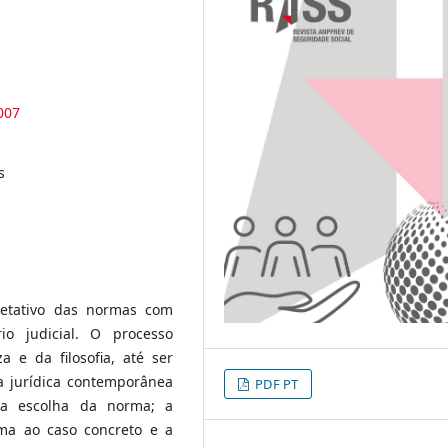
007
s
retativo das normas com
io judicial. O processo
 e da filosofia, até ser
ca jurídica contemporânea
PDF PT
 a escolha da norma; a
ma ao caso concreto e a