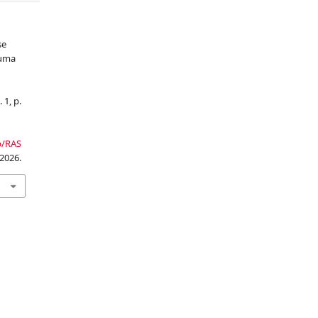
se
 uma
. 1, p.
p/RAS
 2026.