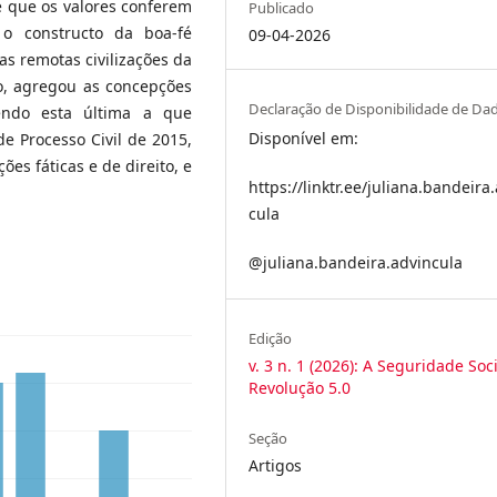
e que os valores conferem
Publicado
 o constructo da boa-fé
09-04-2026
s remotas civilizações da
ão, agregou as concepções
Declaração de Disponibilidade de Da
sendo esta última a que
Disponível em:
e Processo Civil de 2015,
ões fáticas e de direito, e
https://linktr.ee/juliana.bandeira
cula
@juliana.bandeira.advincula
Edição
v. 3 n. 1 (2026): A Seguridade Soc
Revolução 5.0
Seção
Artigos