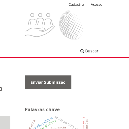
Cadastro
Acesso
Buscar
Enviar Submissão
a
Palavras-chave
social security law
gestão pública
social security
advocacia p´ública
pension
pensões
eficiência