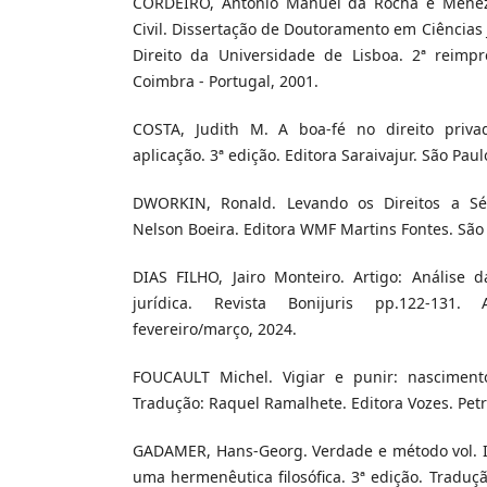
CORDEIRO, Antônio Manuel da Rocha e Meneze
Civil. Dissertação de Doutoramento em Ciências 
Direito da Universidade de Lisboa. 2ª reimpr
Coimbra - Portugal, 2001.
COSTA, Judith M. A boa-fé no direito privad
aplicação. 3ª edição. Editora Saraivajur. São Paul
DWORKIN, Ronald. Levando os Direitos a Sér
Nelson Boeira. Editora WMF Martins Fontes. São 
DIAS FILHO, Jairo Monteiro. Artigo: Análise 
jurídica. Revista Bonijuris pp.122-131
fevereiro/março, 2024.
FOUCAULT Michel. Vigiar e punir: nascimento
Tradução: Raquel Ramalhete. Editora Vozes. Petró
GADAMER, Hans-Georg. Verdade e método vol. I
uma hermenêutica filosófica. 3ª edição. Traduçã