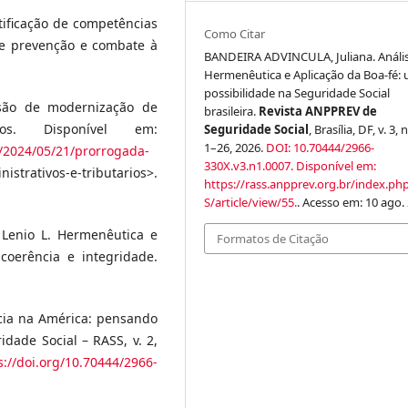
tificação de competências
Como Citar
de prevenção e combate à
BANDEIRA ADVINCULA, Juliana. Análi
Hermenêutica e Aplicação da Boa-fé:
possibilidade na Seguridade Social
são de modernização de
brasileira.
Revista ANPPREV de
rios. Disponível em:
Seguridade Social
, Brasília, DF, v. 3, n
1–26, 2026.
DOI: 10.70444/2966-
s/2024/05/21/prorrogada-
330X.v3.n1.0007.
Disponível em:
strativos-e-tributarios>.
https://rass.anpprev.org.br/index.ph
S/article/view/55.
. Acesso em: 10 ago.
 Lenio L. Hermenêutica e
Formatos de Citação
coerência e integridade.
acia na América: pensando
idade Social – RASS, v. 2,
s://doi.org/10.70444/2966-