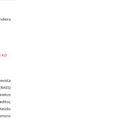
ndeira
a
 4.0
vista
RASS)
ireitos
itor,
nteúdo
ommons