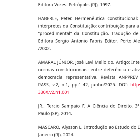
Editora Vozes. Petrópolis (RJ), 1997.
HABERLE, Peter. Hermenêutica constitucional
intérpretes da Constituição: contribuição para a
“procedimental” da Constituição. Tradução de
Editora Sergio Antonio Fabris Editor. Porto A
/2002.
AMARAL JÚNIOR, José Levi Mello do. Artigo: Inte
normas constitucionais: entre deferência e ati
democracia representativa. Revista ANPPREV
RASS, v.2, n.1, pp:1-42, junho/2025. DOI:
http
330X.v2.n1.001
JR., Tercio Sampaio F. A Ciência do Direito. 
Paulo (SP), 2014.
MASCARO, Alysson L. Introdução ao Estudo do D
Janeiro (RJ), 2024.