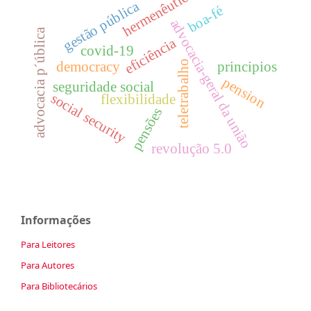
hermenêutica
gestão pública
boa-fé
advocacia-geral da união
advocacia p´ública
eficiência
covid-19
teletrabalho
democracy
principios
pension
seguridade social
social security
flexibilidade
pensões
revolução 5.0
Informações
Para Leitores
Para Autores
Para Bibliotecários