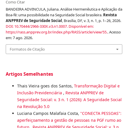
Como Citar
BANDEIRA ADVINCULA, Juliana. Análise Hermenêutica e Aplicação da
Boa-fé: uma possibilidade na Seguridade Social brasileira.
Revista
ANPPREV de Seguridade Social
, Brasília, DF, v. 3, n. 1, p. 1–26, 2026.
DOI: 10.70444/2966-330X.v3.n1.0007.
Disponível em:
https://rass.anpprev.org.br/index.php/RASS/article/view/55.
. Acesso
em: 7 ago. 2026.
Formatos de Citação
Artigos Semelhantes
Thais Vieira goes dos Santos,
Transformação Digital e
Inclusão Previdenciária
,
Revista ANPPREV de
Seguridade Social: v. 3 n. 1 (2026): A Seguridade Social
na Revolução 5.0
Luciana Campos Malafaia Costa,
"CONECTA PESSOAS":
aperfeiçoamento a gestão de pessoas na PGF rumo ao
futuro
,
Revista ANPPREV de Seguridade Social: v. 3 n.