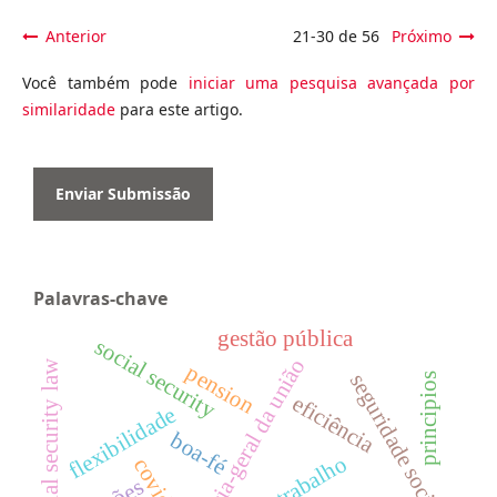
Anterior
21-30 de 56
Próximo
Você também pode
iniciar uma pesquisa avançada por
similaridade
para este artigo.
Enviar Submissão
Palavras-chave
gestão pública
social security
advocacia-geral da união
social security law
pension
seguridade social
principios
eficiência
flexibilidade
boa-fé
teletrabalho
covid-19