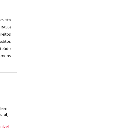
vista
RASS)
ireitos
itor,
nteúdo
ommons
eiro.
cial
,
nível