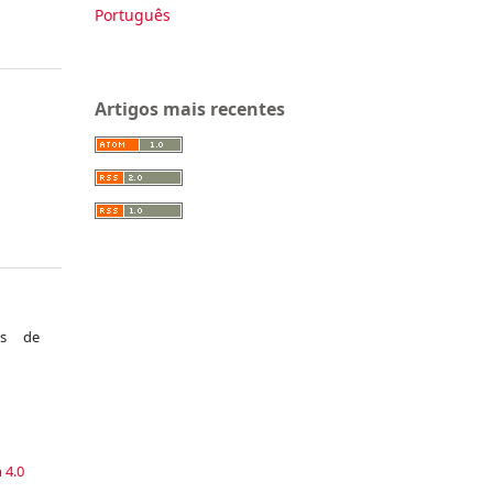
Português
Artigos mais recentes
as de
a
 4.0