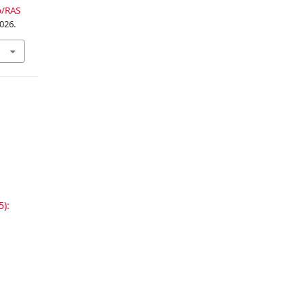
p/RAS
026.
5):