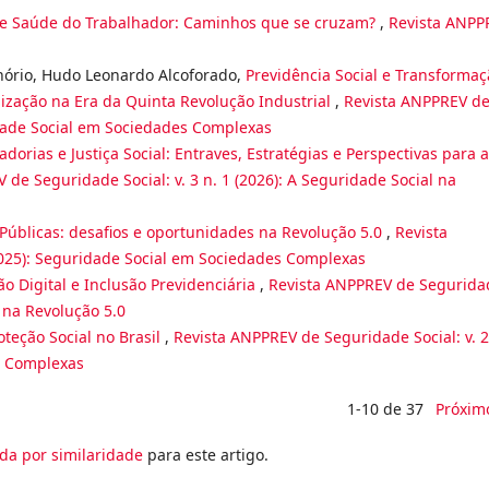
l e Saúde do Trabalhador: Caminhos que se cruzam?
,
Revista ANPP
nório, Hudo Leonardo Alcoforado,
Previdência Social e Transforma
alização na Era da Quinta Revolução Industrial
,
Revista ANPPREV d
ridade Social em Sociedades Complexas
dorias e Justiça Social: Entraves, Estratégias e Perspectivas para a
 de Seguridade Social: v. 3 n. 1 (2026): A Seguridade Social na
s Públicas: desafios e oportunidades na Revolução 5.0
,
Revista
(2025): Seguridade Social em Sociedades Complexas
o Digital e Inclusão Previdenciária
,
Revista ANPPREV de Segurida
l na Revolução 5.0
oteção Social no Brasil
,
Revista ANPPREV de Seguridade Social: v. 2
s Complexas
1-10 de 37
Próxim
da por similaridade
para este artigo.