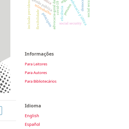
social security law
advocacia-geral da união
inclusão previdenciária
democracy
gestão pública
advocacia p´ública
covid-19
teletrabalho
pension
eficiência
flexibilidade
principios
social security
Informações
Para Leitores
Para Autores
Para Bibliotecários
Idioma
English
Español