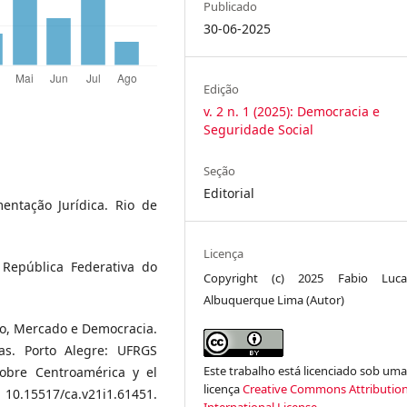
Publicado
30-06-2025
Edição
v. 2 n. 1 (2025): Democracia e
Seguridade Social
Seção
Editorial
entação Jurídica. Rio de
Licença
a República Federativa do
Copyright (c) 2025 Fabio Luc
Albuquerque Lima (Autor)
ção, Mercado e Democracia.
as. Porto Alegre: UFRGS
Este trabalho está licenciado sob um
sobre Centroamérica y el
licença
Creative Commons Attribution
I: 10.15517/ca.v21i1.61451.
International License
.