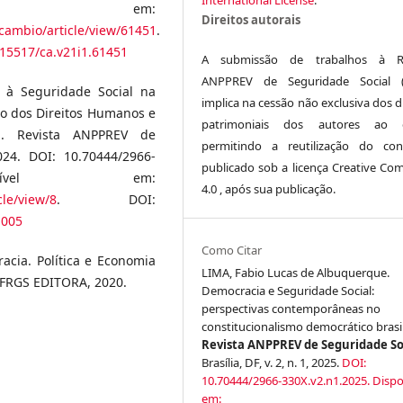
l em:
Direitos autorais
ercambio/article/view/61451
.
.15517/ca.v21i1.61451
A submissão de trabalhos à Re
ANPPREV de Seguridade Social (
o à Seguridade Social na
implica na cessão não exclusiva dos d
ão dos Direitos Humanos e
patrimoniais dos autores ao ed
l. Revista ANPPREV de
permitindo a reutilização do co
2024. DOI: 10.70444/2966-
publicado sob a licença Creative C
isponível em:
4.0 , após sua publicação.
cle/view/8
. DOI:
1005
Como Citar
acia. Política e Economia
LIMA, Fabio Lucas de Albuquerque.
UFRGS EDITORA, 2020.
Democracia e Seguridade Social:
perspectivas contemporâneas no
constitucionalismo democrático brasil
Revista ANPPREV de Seguridade So
Brasília, DF, v. 2, n. 1, 2025.
DOI:
10.70444/2966-330X.v2.n1.2025.
Dispo
em: