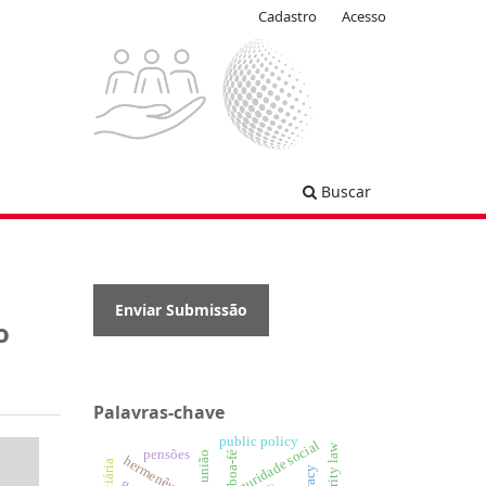
Cadastro
Acesso
Buscar
Enviar Submissão
o
Palavras-chave
public policy
seguridade social
pensões
boa-fé
hermenêutica