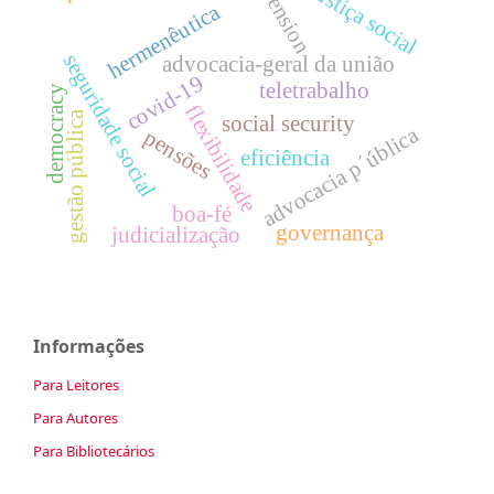
justiça social
pension
hermenêutica
seguridade social
advocacia-geral da união
covid-19
teletrabalho
democracy
flexibilidade
gestão pública
social security
advocacia p´ública
pensões
eficiência
boa-fé
governança
judicialização
Informações
Para Leitores
Para Autores
Para Bibliotecários